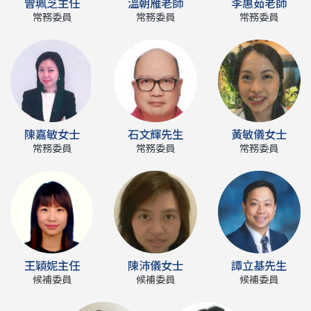
曾珮芝主任
溫朝雁老師
李惠茹老師
常務委員
常務委員
常務委員
陳嘉敏女士
石文輝先生
黃敏儀女士
常務委員
常務委員
常務委員
王穎妮主任
陳沛儀女士
譚立基先生
候補委員
候補委員
候補委員