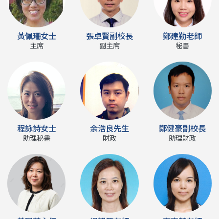
黃佩珊女士
張卓賢副校長
鄭建勤老師
主席
副主席
秘書
程詠詩女士
余浩良先生
鄭健豪副校長
助理秘書
財政
助理財政