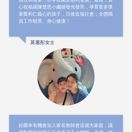
心祝福羅陳楚思小繼續發光發亮，孕育更多懷
著愛和仁義心的孩子，日後造福社會；全體職
員工作順景、身心健康！
莫蕙彤女士
好榮幸有機會加入家長教師會這個大家庭，讓