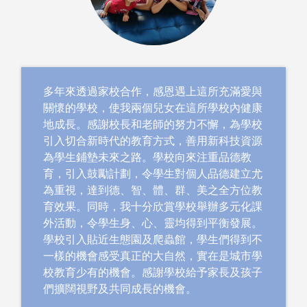
多年來透過家校合作，感恩遇上這所充滿愛與
關懷的學校，使我兩個兒女在這所學校內健康
地成長。感謝校長和老師的努力不懈，為學校
引入切合新時代的教育方式，善用新科技資源
為學生鋪墊未來之路。學校向來注重品德教
育，引入鼓勵計劃，令學生對個人品德建立尤
為重視，達到德、智、體、群、美之全方位教
育效果。同時，我十分欣賞學校舉辦多元化課
外活動，令學生身、心、靈均得到平衡發展。
學校引入貼近生態園及爬蟲館，學生們得到不
一樣的機會感受真正的大自然，實在是城市學
校教育少有的機會。感謝學校給予家長及孩子
們擴闊視野及共同成長的機會。