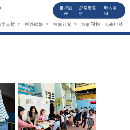
k
校曆
常用連
內聯
表
結
網
學生支援
對外聯繫
校園花絮
校園刊物
入學申請