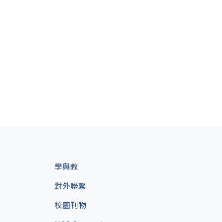
學與教
對外聯繫
校園刊物