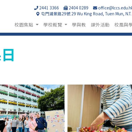
2441 3366
2404 0289
office@lccs.edu.h
屯門湖景路29號 29 Wu King Road, Tuen Mun, N.T.
校園焦點
學校概覽
學與教
課外活動
校風與
果日