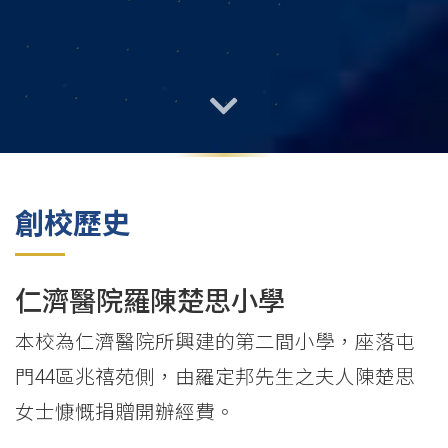
創校歷史
仁濟醫院羅陳楚思小學
本校為仁濟醫院所興建的第二間小學，座落屯
門44區兆禧苑側，由羅定邦先生之夫人陳楚思
女士慷慨捐贈開辦經費。