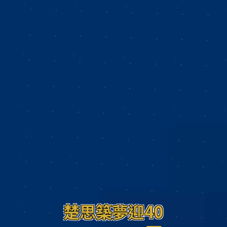
楚思築夢迎
40