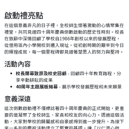
啟動禮亮點
在這個意義非凡的日子裡，全校師生懷著激動的心情聚集在
禮堂，共同見證四十周年慶典倒數啟動的歷史性時刻。校長
在致辭中深情回顧了學校自1986年創校以來的發展歷程，
從借用區內小學開校到遷入現址，從初創時期的艱辛到今日
的輝煌成就，每一個里程碑都見證著楚思人的努力與堅持。
活動內容
校長開幕致辞及校史回顧
- 回顧四十年教育路程，分
享辛勤耕耘的成果
40周年主題展板揭幕
- 展示學校發展歷程和未來願景
意義深遠
這次倒數啟動禮不僅標誌著四十周年慶典的正式開始，更重
要的是凝聚了全校師生、家長和校友的向心力。透過這個活
動，大家對學校的歸屬感和自豪感得到進一步提升，為接下
來一系列的慶祝活動建立了堅實的基礎，讓「以仁濟心啟