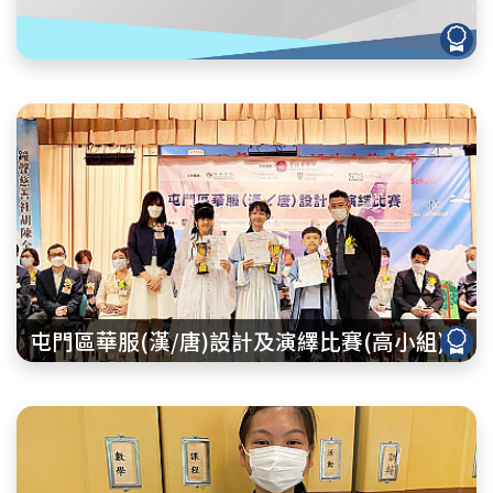
屯門區華服(漢/唐)設計及演繹比賽(高小組)