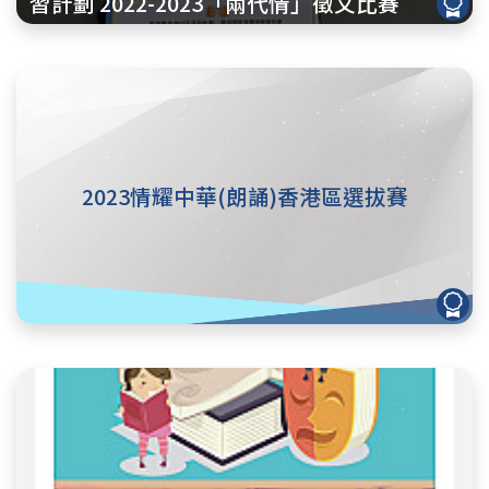
習計劃 2022-2023「兩代情」徵文比賽
2023情耀中華(朗誦)香港區選拔賽