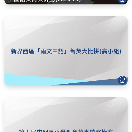
新界西區「兩文三語」菁英大比拼(高小組)
第十屆屯門區小學創意故事續寫比賽