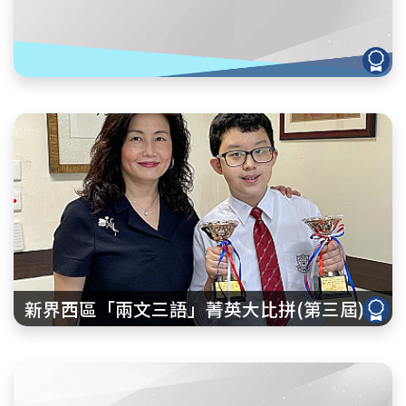
新界西區「兩文三語」菁英大比拼(第三屆)