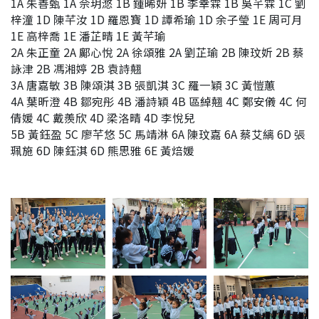
1A 朱善甄 1A 佘玥滺 1B 鍾晞妍 1B 李幸霖 1B 吳芊霖 1C 劉
梓潼 1D 陳芊汝 1D 羅恩寶 1D 譚希瑜 1D 余子瑩 1E 周可月
1E 高梓喬 1E 潘芷晴 1E 黃芊瑜
2A 朱正童 2A 鄺心悅 2A 徐頌雅 2A 劉芷瑜 2B 陳玟妡 2B 蔡
詠津 2B 馮湘婷 2B 袁詩翹
3A 唐嘉敏 3B 陳頌淇 3B 張凱淇 3C 羅一穎 3C 黃愷蕙
4A 葉昕澄 4B 鄒宛彤 4B 潘詩穎 4B 區綽翹 4C 鄭安儀 4C 何
倩媛 4C 戴羨欣 4D 梁洛晴 4D 李悅兒
5B 黃鈺盈 5C 廖芊悠 5C 馬靖淋 6A 陳玟嘉 6A 蔡艾縭 6D 張
珮施 6D 陳鈺淇 6D 熊思雅 6E 黃焙媛