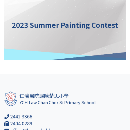
2023 Summer Painting Contest
仁濟醫院羅陳楚思小學
YCH Law Chan Chor Si Primary School
2441 3366
2404 0289