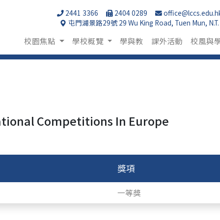
2441 3366
2404 0289
office@lccs.edu.h
屯門湖景路29號 29 Wu King Road, Tuen Mun, N.T.
校園焦點
學校概覽
學與教
課外活動
校風與
ional Competitions In Europe
獎項
一等獎