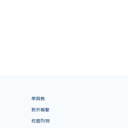
學與教
對外聯繫
校園刊物