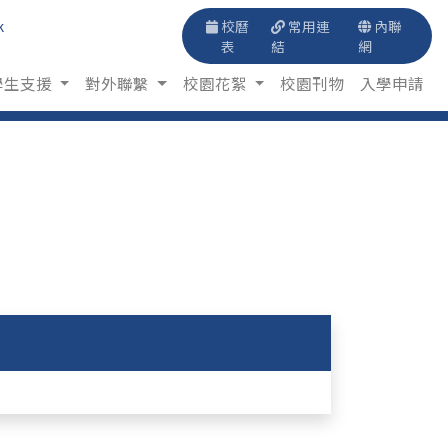
k
校曆
常用連
內聯
表
結
網
學生支援
對外聯繫
校園花絮
校園刊物
入學申請