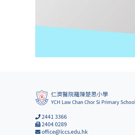
仁濟醫院羅陳楚思小學
YCH Law Chan Chor Si Primary Schoo
2441 3366
2404 0289
office@lccs.edu.hk