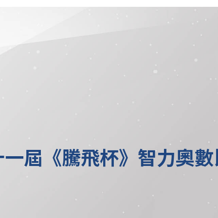
十一屆《騰飛杯》智力奧數