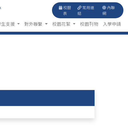
k
校曆
常用連
內聯
表
結
網
學生支援
對外聯繫
校園花絮
校園刊物
入學申請