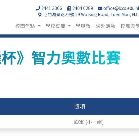
2441 3366
2404 0289
office@lccs.edu.h
屯門湖景路29號 29 Wu King Road, Tuen Mun, N.T.
校園焦點
學校概覽
學與教
課外活動
校風與
飛杯》智力奧數比賽
獎項
殿軍 (小一組)