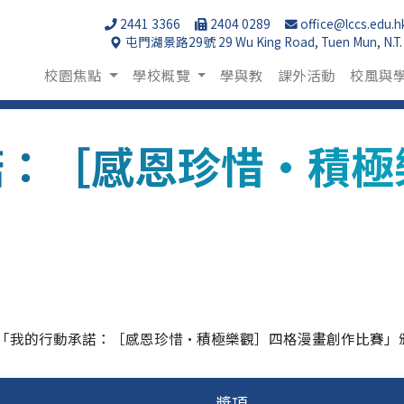
2441 3366
2404 0289
office@lccs.edu.h
屯門湖景路29號 29 Wu King Road, Tuen Mun, N.T.
校園焦點
學校概覽
學與教
課外活動
校風與
諾：［感恩珍惜·積極
年度「我的行動承諾：［感恩珍惜·積極樂觀］四格漫畫創作比賽」
獎項