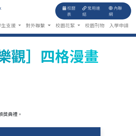
k
校曆
常用連
內聯
表
結
網
學生支援
對外聯繫
校園花絮
校園刊物
入學申請
樂觀］四格漫畫
頒獎典禮。