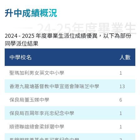
升中成績概況
24-25年度畢業生
2024 - 2025 年度畢業生派位成績優異，以下為部份
同學派位結果
中學校名
人數
聖瑪加利男女英文中小學
1
香港九龍塘基督教中華宣道會陳瑞芝中學
13
保良局董玉娣中學
6
保良局百周年李兆忠紀念中學
1
順德聯誼總會梁銶琚中學
1
馬錦明慈善基金馬可賓紀念中學
3