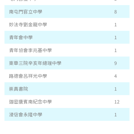
南屯門官立中學
8
妙法寺劉金龍中學
1
青年會中學
1
青年協會李兆基中學
1
東華三院辛亥年總理中學
9
路德會呂祥光中學
4
崇真書院
1
迦密唐賓南紀念中學
12
浸信會永隆中學
1