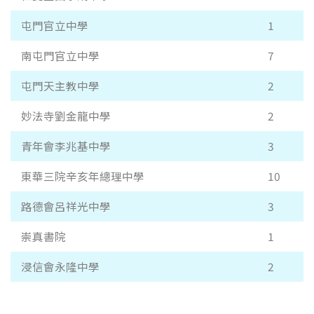
屯門官立中學
1
南屯門官立中學
7
屯門天主教中學
2
妙法寺劉金龍中學
2
青年會李兆基中學
3
東華三院辛亥年總理中學
10
路德會呂祥光中學
3
崇真書院
1
浸信會永隆中學
2