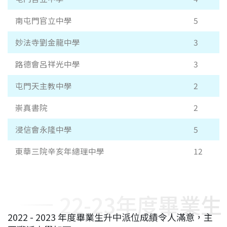
南屯門官立中學
5
妙法寺劉金龍中學
3
路德會呂祥光中學
3
屯門天主教中學
2
崇真書院
2
浸信會永隆中學
5
東華三院辛亥年總理中學
12
22-23年度畢業生
2022 - 2023 年度畢業生升中派位成績令人滿意，主