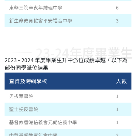
東華三院辛亥年總理中學
6
新生命教育協會平安福音中學
3
23-24年度畢業生
2023 - 2024 年度畢業生升中派位成績卓越，以下為
部份同學派位結果
直資及跨網學校
人數
男拔萃書院
1
聖士提反書院
1
基督教香港信義會元朗信義中學
1
中華基督教青年會中學
2