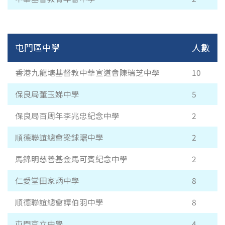
屯門區中學
人數
香港九龍塘基督教中華宣道會陳瑞芝中學
10
保良局董玉娣中學
5
保良局百周年李兆忠紀念中學
2
順德聯誼總會梁銶琚中學
2
馬錦明慈善基金馬可賓紀念中學
2
仁愛堂田家炳中學
8
順德聯誼總會譚伯羽中學
8
屯門官立中學
4