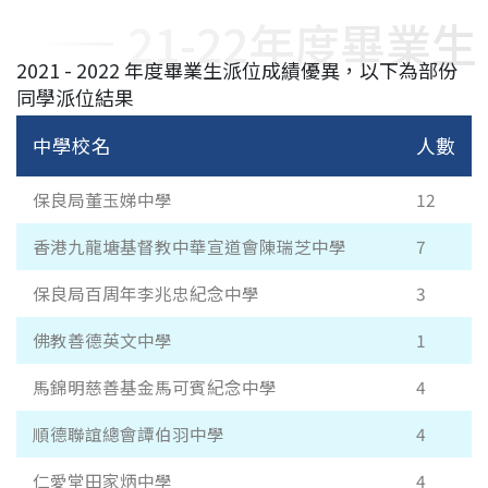
21-22年度畢業生
2021 - 2022 年度畢業生派位成績優異，以下為部份
同學派位結果
中學校名
人數
保良局董玉娣中學
12
香港九龍塘基督教中華宣道會陳瑞芝中學
7
保良局百周年李兆忠紀念中學
3
佛教善德英文中學
1
馬錦明慈善基金馬可賓紀念中學
4
順德聯誼總會譚伯羽中學
4
仁愛堂田家炳中學
4