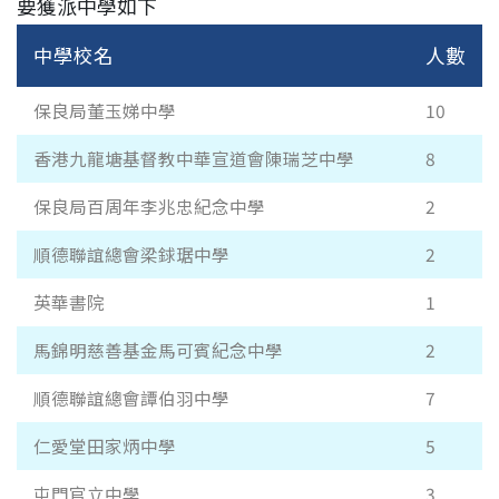
要獲派中學如下
中學校名
人數
保良局董玉娣中學
10
香港九龍塘基督教中華宣道會陳瑞芝中學
8
保良局百周年李兆忠紀念中學
2
順德聯誼總會梁銶琚中學
2
英華書院
1
馬錦明慈善基金馬可賓紀念中學
2
順德聯誼總會譚伯羽中學
7
仁愛堂田家炳中學
5
屯門官立中學
3