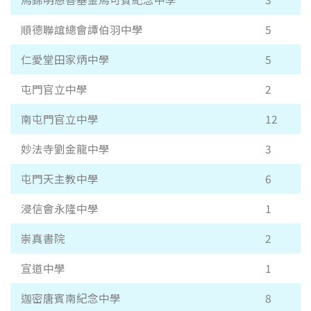
順德聯誼總會譚伯羽中學
5
仁愛堂田家炳中學
5
屯門官立中學
2
南屯門官立中學
12
妙法寺劉金龍中學
3
屯門天主教中學
6
浸信會永隆中學
1
崇真書院
2
宣道中學
1
迦密唐賓南紀念中學
8