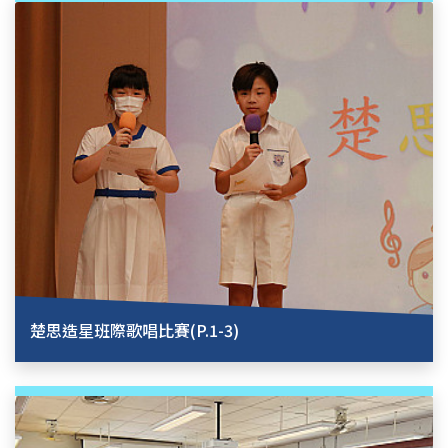
楚思造星班際歌唱比賽(P.1-3)