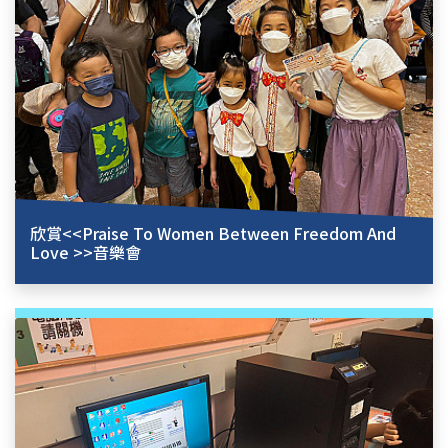
欣賞<<Praise To Women Between Freedom And
Love >>音樂會