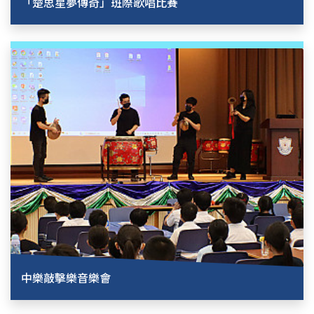
「楚思星夢傳奇」班際歌唱比賽
中樂敲擊樂音樂會