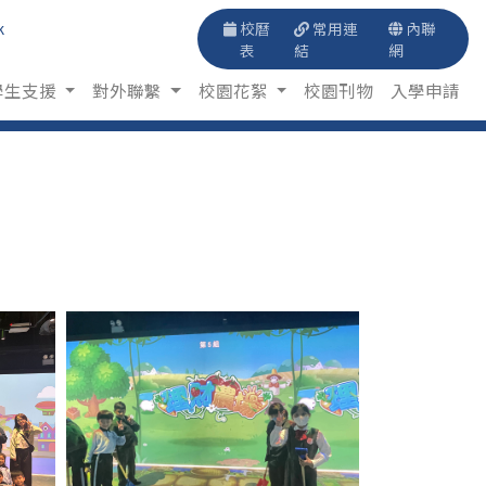
k
校曆
常用連
內聯
表
結
網
學生支援
對外聯繫
校園花絮
校園刊物
入學申請