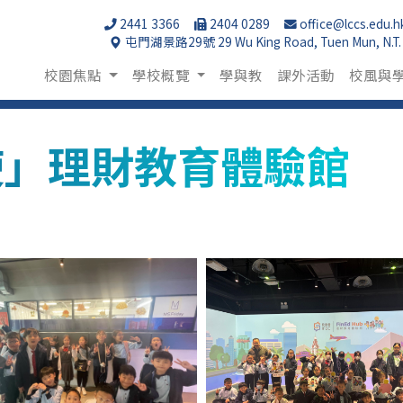
2441 3366
2404 0289
office@lccs.edu.h
屯門湖景路29號 29 Wu King Road, Tuen Mun, N.T.
校園焦點
學校概覽
學與教
課外活動
校風與
使」理財教育體驗館