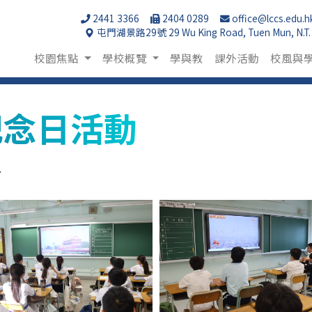
2441 3366
2404 0289
office@lccs.edu.h
屯門湖景路29號 29 Wu King Road, Tuen Mun, N.T.
校園焦點
學校概覽
學與教
課外活動
校風與
紀念日活動
4