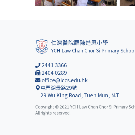
仁濟醫院羅陳楚思小學
YCH Law Chan Chor Si Primary Schoo
2441 3366
2404 0289
office@lccs.edu.hk
屯門湖景路29號
29 Wu King Road, Tuen Mun, N.T.
Copyright © 2021 YCH Law Chan Chor Si Primary Sc
All rights reserved.