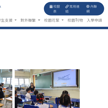
k
校曆
常用連
內聯
表
結
網
學生支援
對外聯繫
校園花絮
校園刊物
入學申請