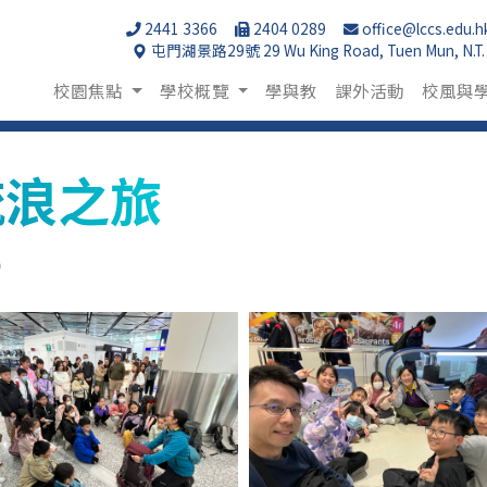
2441 3366
2404 0289
office@lccs.edu.h
屯門湖景路29號 29 Wu King Road, Tuen Mun, N.T.
校園焦點
學校概覽
學與教
課外活動
校風與
流浪之旅
0