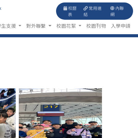
k
校曆
常用連
內聯
表
結
網
學生支援
對外聯繫
校園花絮
校園刊物
入學申請