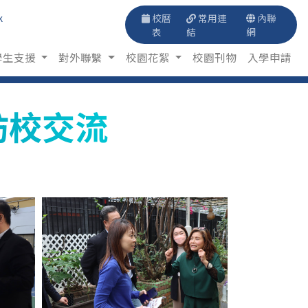
k
校曆
常用連
內聯
表
結
網
學生支援
對外聯繫
校園花絮
校園刊物
入學申請
ol訪校交流