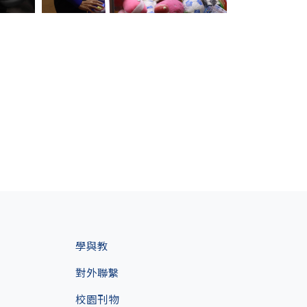
學與教
對外聯繫
校園刊物