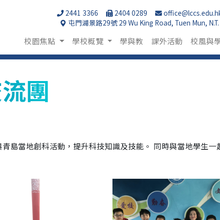
2441 3366
2404 0289
office@lccs.edu.h
屯門湖景路29號 29 Wu King Road, Tuen Mun, N.T.
校園焦點
學校概覽
學與教
課外活動
校風與
交流團
青島當地創科活動，提升科技知識及技能。 同時與當地學生一起