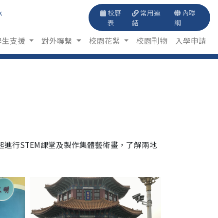
k
校曆
常用連
內聯
表
結
網
學生支援
對外聯繫
校園花絮
校園刊物
入學申請
進行STEM課堂及製作集體藝術畫，了解兩地