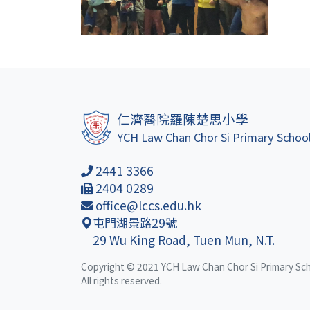
仁濟醫院羅陳楚思小學
YCH Law Chan Chor Si Primary Schoo
2441 3366
2404 0289
office@lccs.edu.hk
屯門湖景路29號
29 Wu King Road, Tuen Mun, N.T.
Copyright © 2021 YCH Law Chan Chor Si Primary Sc
All rights reserved.