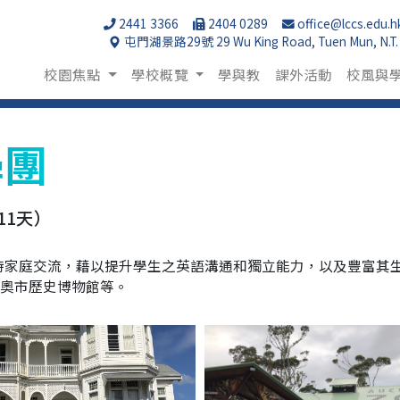
2441 3366
2404 0289
office@lccs.edu.h
屯門湖景路29號 29 Wu King Road, Tuen Mun, N.T.
校園焦點
學校概覽
學與教
課外活動
校風與
學團
（11天）
待家庭交流，藉以提升學生之英語溝通和獨立能力，以及豐富其
市及奧市歷史博物館等。