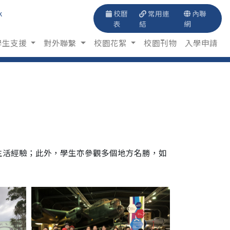
k
校曆
常用連
內聯
表
結
網
學生支援
對外聯繫
校園花絮
校園刊物
入學申請
生活經驗；此外，學生亦參觀多個地方名勝，如