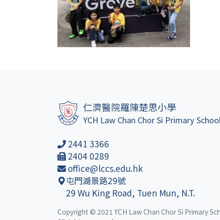
仁濟醫院羅陳楚思小學
YCH Law Chan Chor Si Primary Schoo
2441 3366
2404 0289
office@lccs.edu.hk
屯門湖景路29號
29 Wu King Road, Tuen Mun, N.T.
Copyright © 2021 YCH Law Chan Chor Si Primary Sc