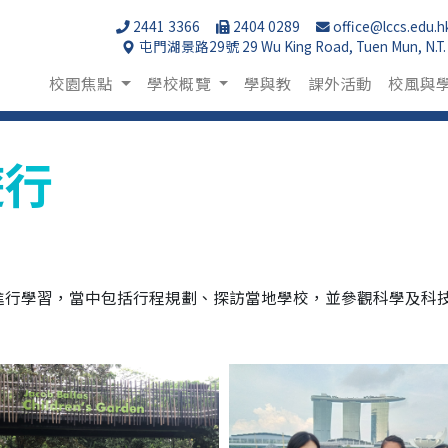
2441 3366
2404 0289
office@lccs.edu.h
屯門湖景路29號 29 Wu King Road, Tuen Mun, N.T.
校園焦點
學校概覽
學與教
課外活動
校風與
遊行
行學習，當中包括行程規劃、探訪當地學校，並參觀科學及科技
。