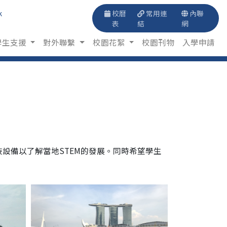
k
校曆
常用連
內聯
表
結
網
學生支援
對外聯繫
校園花絮
校園刊物
入學申請
設備以了解當地STEM的發展。同時希望學生