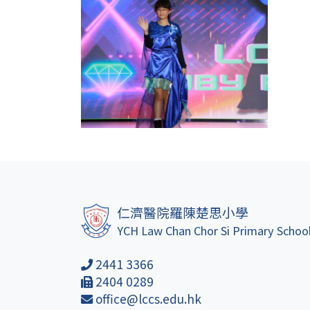
仁濟醫院羅陳楚思小學
YCH Law Chan Chor Si Primary Schoo
2441 3366
2404 0289
office@lccs.edu.hk