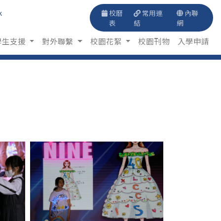
k
校曆
常用連
內聯
表
結
網
學生支援
對外聯繫
校園花絮
校園刊物
入學申請