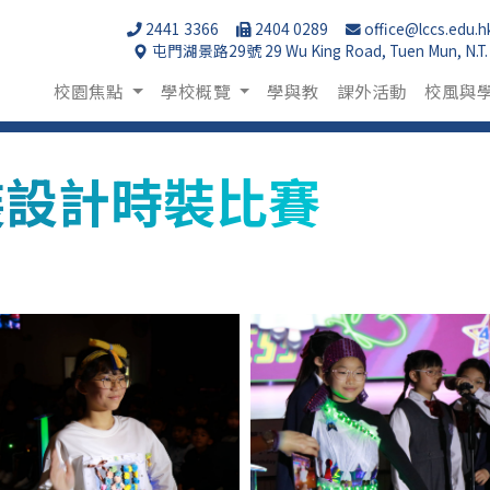
2441 3366
2404 0289
office@lccs.edu.h
屯門湖景路29號 29 Wu King Road, Tuen Mun, N.T.
校園焦點
學校概覽
學與教
課外活動
校風與
裝設計時裝比賽