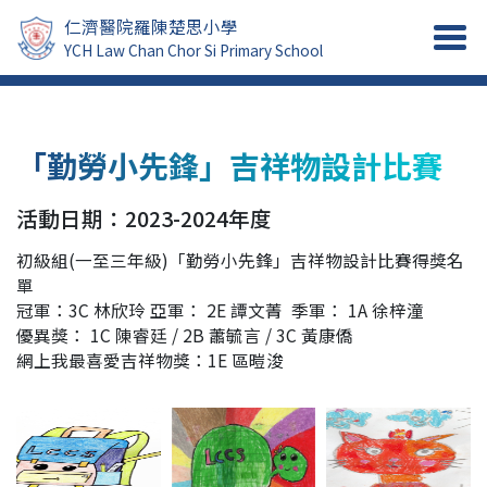
仁濟醫院羅陳楚思小學
YCH Law Chan Chor Si Primary School
「勤勞小先鋒」吉祥物設計比賽
活動日期：2023-2024年度
初級組(一至三年級)「勤勞小先鋒」吉祥物設計比賽得獎名
單
冠軍：3C 林欣玲 亞軍： 2E 譚文菁 季軍： 1A 徐梓潼
優異獎： 1C 陳睿廷 / 2B 蕭毓言 / 3C 黃康僑
網上我最喜愛吉祥物獎：1E 區暟浚