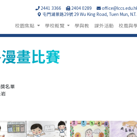
2441 3366
2404 0289
office@lccs.edu.h
屯門湖景路29號 29 Wu King Road, Tuen Mun, N.T.
校園焦點
學校概覽
學與教
課外活動
校風與
格漫畫比賽
得獎名單
采岩