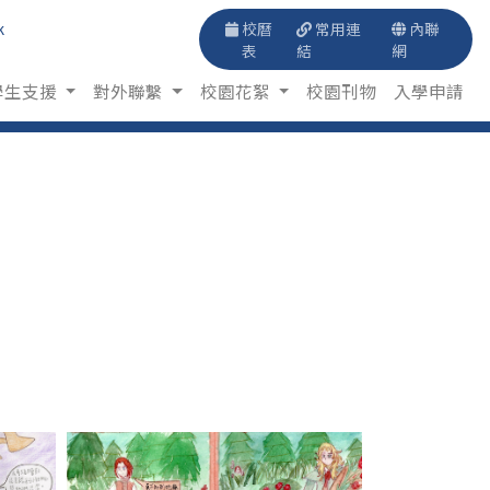
k
校曆
常用連
內聯
表
結
網
學生支援
對外聯繫
校園花絮
校園刊物
入學申請