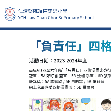
仁濟醫院羅陳楚思小學
YCH Law Chan Chor Si Primary School
「負責任」四
活動日期：2023-2024年度
高級組(四至六年級)「負責任」四格漫畫比賽
冠軍：5A 鄭籽言 亞軍：5B 沈翎 季軍：6D 張
優異獎：5A 李穎欣 / 5E 白皓雪 / 5B 巢爾晉
網上我最喜愛四格漫畫獎：5B 巢爾晉