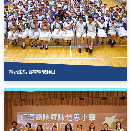
糾察生就職禮暨敬師日