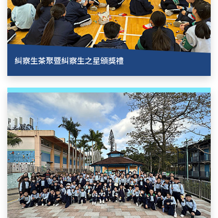
糾察生茶聚暨糾察生之星頒獎禮