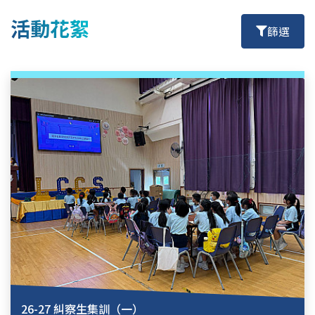
活動花絮
篩選
26-27 糾察生集訓（一）