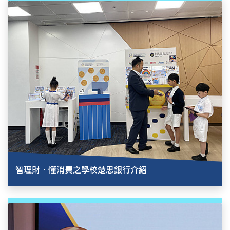
智理財．懂消費之學校楚思銀行介紹