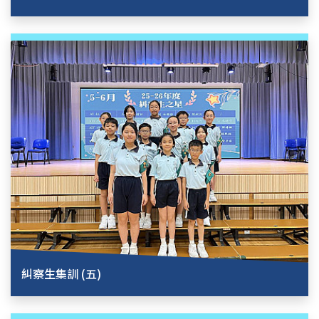
糾察生集訓 (五)