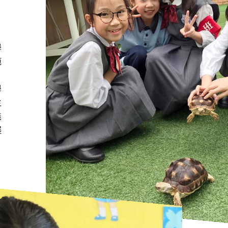
學
範
，
學
主
能
展