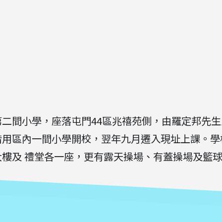
二間小學，座落屯門44區兆禧苑側，由羅定邦先
借用區內一間小學開校，翌年九月遷入現址上課。學
樓及 禮堂各一座，更有露天操場、有蓋操場及籃