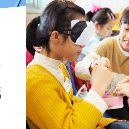
育
愛
共
價