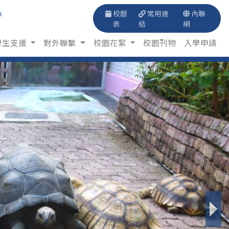
k
校曆
常用連
內聯
表
結
網
學生支援
對外聯繫
校園花絮
校園刊物
入學申請