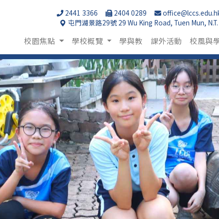
2441 3366
2404 0289
office@lccs.edu.h
屯門湖景路29號 29 Wu King Road, Tuen Mun, N.T.
校園焦點
學校概覽
學與教
課外活動
校風與