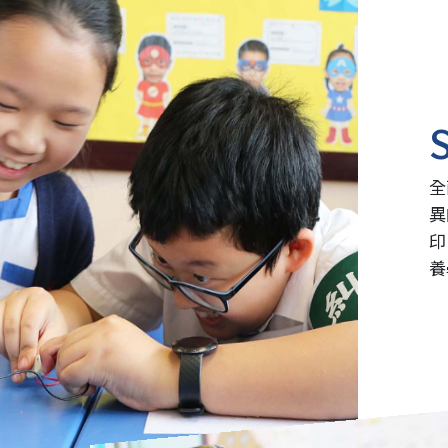
全
異
印
養