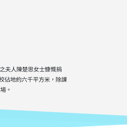
生之夫人陳楚思女士慷慨捐
校佔地約六千平方米，除課
球場。